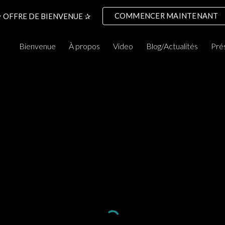
COMMENCER MAINTENANT
 OFFRE DE BIENVENUE ✰
ip to main content
Skip to navigat
Bienvenue
À propos
Video
Blog/Actualités
Pré