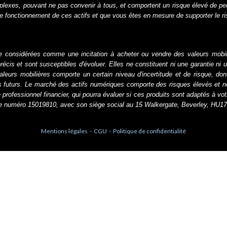
lexes, pouvant ne pas convenir à tous, et comportent un risque élevé de perte
 fonctionnement de ces actifs et que vous êtes en mesure de supporter le risqu
re considérées comme une incitation à acheter ou vendre des valeurs mobili
récis et sont susceptibles d'évoluer. Elles ne constituent ni une garantie ni
urs mobilières comporte un certain niveau d'incertitude et de risque, dont 
s futurs. Le marché des actifs numériques comporte des risques élevés et 
professionnel financier, qui pourra évaluer si ces produits sont adaptés à vo
s le numéro 15019810, avec son siège social au 15 Walkergate, Beverley, HU
Mentions légales
-
CGU
-
Politique de confidentialité