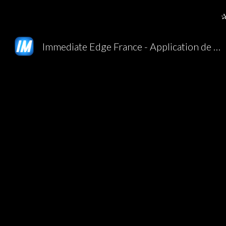
✰
Sk
Immediate Edge France - Application de trading - Site Officiel