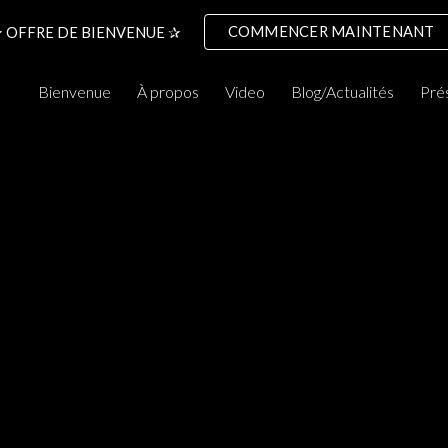
COMMENCER MAINTENANT
 OFFRE DE BIENVENUE ✰
ip to main content
Skip to navigat
Bienvenue
À propos
Video
Blog/Actualités
Pré