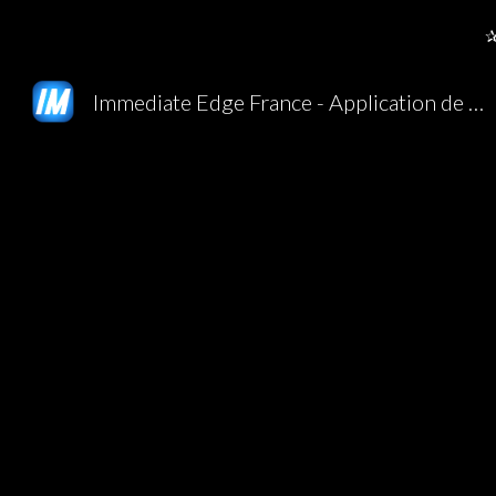
✰
Sk
Immediate Edge France - Application de trading - Site Officiel